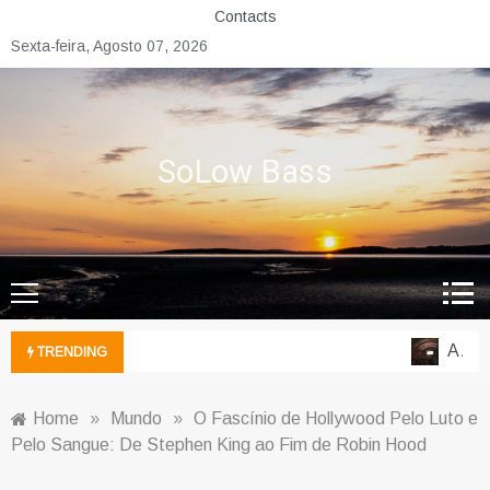
Skip
Contacts
to
Sexta-feira, Agosto 07, 2026
content
SoLow Bass
A Anat
TRENDING
Home
»
Mundo
»
O Fascínio de Hollywood Pelo Luto e
Pelo Sangue: De Stephen King ao Fim de Robin Hood